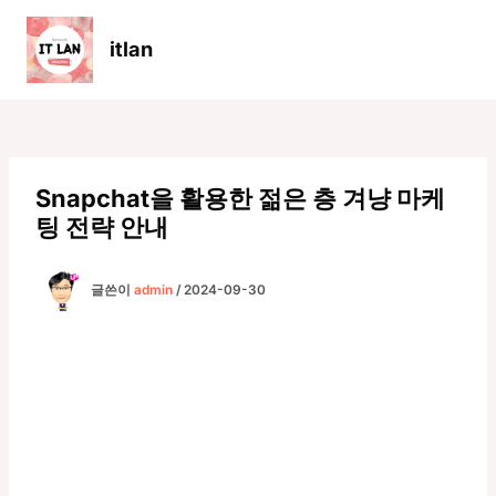
콘
텐
itlan
츠
Main
로
Men
건
너
뛰
기
Snapchat을 활용한 젊은 층 겨냥 마케
팅 전략 안내
글쓴이
admin
/
2024-09-30