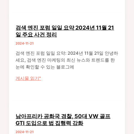
랙
에
프
서
라
발
이
생
검색 엔진 포럼 일일 요약 2024년 11월 21
데
한
일 주요 사건 정리
이
대
2024-11-21
쇼
규
핑
모
검색 엔진 포럼 일일 요약: 2024년 11월 21일 안녕하
가
차
세요, 검색 엔진 마케팅의 최신 뉴스와 트렌드를 한
이
량
눈에 확인할 수 있는 블로그에
드
파
검
게시물 읽기"
와
손
색
할
사
엔
인
건
진
상
분
포
품
석
럼
추
남아프리카 공화국 경찰, 50대 VW 골프
일
천
GTI 도입으로 법 집행력 강화
일
2024-11-21
요