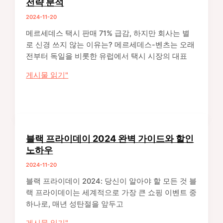
전략 분석
는
터
2024-11-20
오
정
프
리
메르세데스 택시 판매 71% 급감, 하지만 회사는 별
라
경
로 신경 쓰지 않는 이유는? 메르세데스-벤츠는 오래
인
험
전부터 독일을 비롯한 유럽에서 택시 시장의 대표
쇼
담
메
게시물 읽기"
핑
르
경
세
험
데
의
스
혁
택
신
블랙 프라이데이 2024 완벽 가이드와 할인
시
적
노하우
판
변
2024-11-20
매
화
급
블랙 프라이데이 2024: 당신이 알아야 할 모든 것 블
감
랙 프라이데이는 세계적으로 가장 큰 쇼핑 이벤트 중
의
하나로, 매년 성탄절을 앞두고
배
블
게시물 읽기"