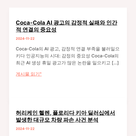
Coca-Cola AI 광고의 감정적 실패와 인간
적 연결의 중요성
2024-11-22
Coca-Cola의 AI 광고, 감정적 연결 부족을 불러일으
키다 인공지능의 시대: 감정의 중요성 Coca-Cola의
최근 AI 생성 휴일 광고가 많은 논란을 일으키고 […]
Coca-
게시물 읽기"
Cola
AI
광
고
의
허리케인 헬렌, 플로리다 키아 딜러십에서
감
발생한 대규모 차량 파손 사건 분석
정
2024-11-22
적