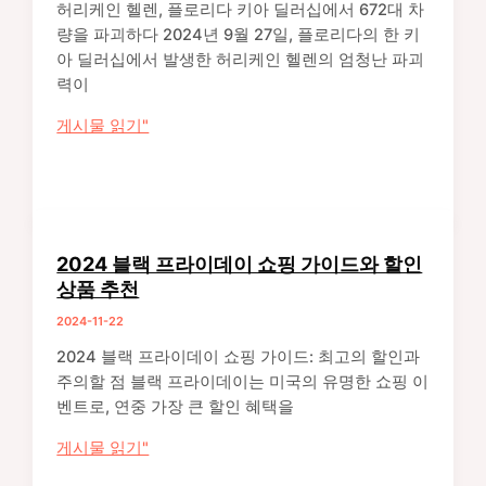
실
허리케인 헬렌, 플로리다 키아 딜러십에서 672대 차
패
량을 파괴하다 2024년 9월 27일, 플로리다의 한 키
와
아 딜러십에서 발생한 허리케인 헬렌의 엄청난 파괴
인
력이
간
허
게시물 읽기"
적
리
연
케
결
인
의
헬
중
렌,
요
2024 블랙 프라이데이 쇼핑 가이드와 할인
플
성
상품 추천
로
2024-11-22
리
다
2024 블랙 프라이데이 쇼핑 가이드: 최고의 할인과
키
주의할 점 블랙 프라이데이는 미국의 유명한 쇼핑 이
아
벤트로, 연중 가장 큰 할인 혜택을
딜
2024
게시물 읽기"
러
블
십