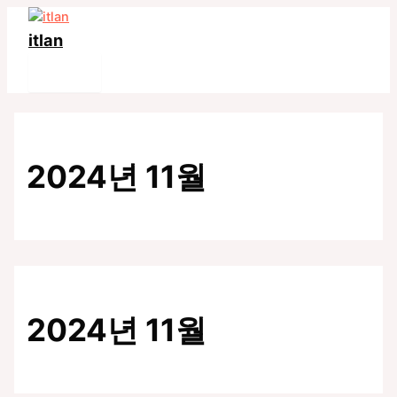
콘
텐
itlan
츠
Main
로
Menu
건
너
뛰
기
2024년 11월
2024년 11월