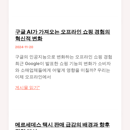
과
GTI
적
도
인
입
구
으
글
로
구글 AI가 가져오는 오프라인 쇼핑 경험의
클
법
혁신적 변화
라
집
2024-11-20
우
행
드
력
구글의 인공지능으로 변화하는 오프라인 쇼핑 경험
저
강
최근 Google이 발표한 쇼핑 기능의 변화가 소비자
장
화
와 소매업체들에게 어떻게 영향을 미칠까? 우리는
소
이제 오프라인에서
관
구
게시물 읽기"
리
글
노
AI
하
가
우:
가
60TB
져
데
메르세데스 택시 판매 급감의 배경과 향후
오
이