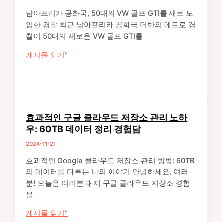
약
남아프리카 공화국, 50대의 VW 골프 GTI를 새로 도
2024
입한 경찰 최근 남아프리카 공화국 더반의 메트로 경
년
찰이 50대의 새로운 VW 골프 GTI를
11
남
게시물 읽기"
월
아
21
프
일
리
주
카
요
공
사
효과적인 구글 클라우드 저장소 관리 노하
화
건
우: 60TB 데이터 정리 경험담
국
정
2024-11-21
경
리
찰,
효과적인 Google 클라우드 저장소 관리 방법: 60TB
50
의 데이터를 다루는 나의 이야기 안녕하세요, 여러
대
분! 오늘은 여러분과 제 구글 클라우드 저장소 경험
VW
을
골
효
게시물 읽기"
프