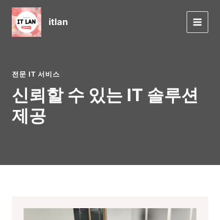
콘
텐
itlan
츠
Main
로
Men
건
너
뛰
전문 IT 서비스
기
신뢰할 수 있는 IT 솔루션
제공