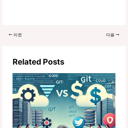
포
이전
다음
스
트
탐
Related Posts
색