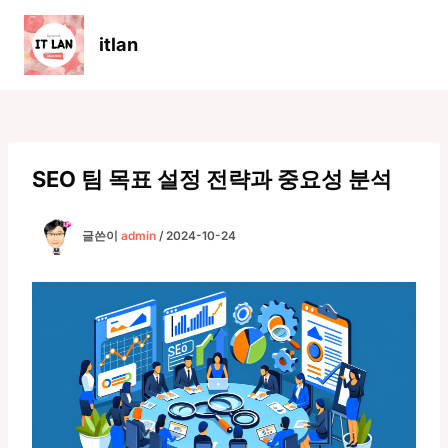
콘
텐
itlan
츠
Main
로
Men
건
너
뛰
기
SEO 팀 목표 설정 전략과 중요성 분석
글쓴이
admin
/
2024-10-24