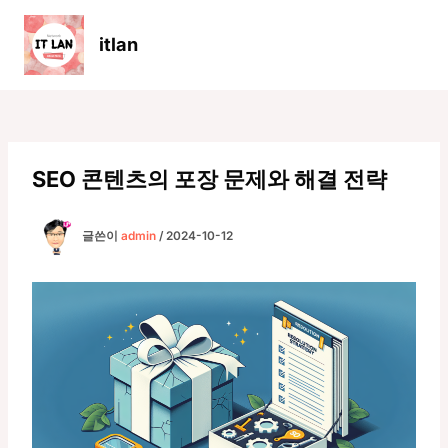
콘
텐
itlan
츠
Main
로
Men
건
너
뛰
기
SEO 콘텐츠의 포장 문제와 해결 전략
글쓴이
admin
/
2024-10-12