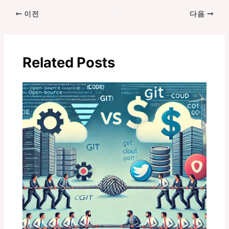
포
이전
다음
스
트
탐
Related Posts
색