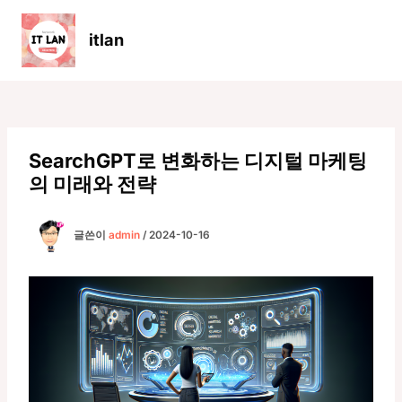
콘
텐
itlan
츠
Main
로
Men
건
너
뛰
기
SearchGPT로 변화하는 디지털 마케팅
의 미래와 전략
글쓴이
admin
/
2024-10-16