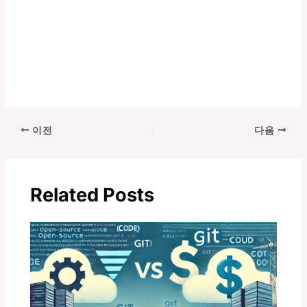
포
이전
다음
스
트
탐
Related Posts
색