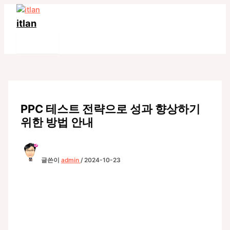
콘
텐
itlan
츠
Main
로
Menu
건
너
뛰
기
PPC 테스트 전략으로 성과 향상하기
위한 방법 안내
글쓴이
admin
/
2024-10-23