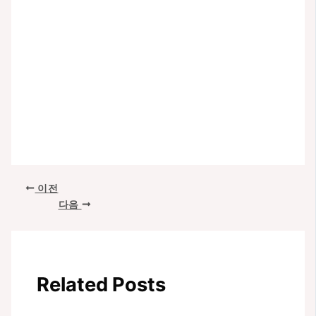
포
이전
스
다음
트
탐
색
Related Posts