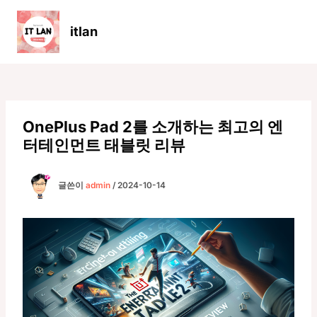
콘
텐
itlan
츠
Main
로
Men
건
너
뛰
기
OnePlus Pad 2를 소개하는 최고의 엔
터테인먼트 태블릿 리뷰
글쓴이
admin
/
2024-10-14