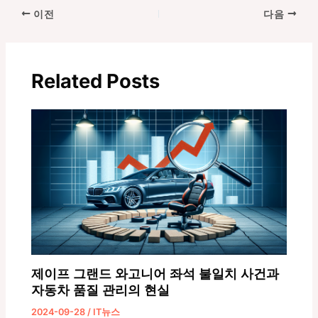
포
이전
다음
스
트
탐
Related Posts
색
제이프 그랜드 와고니어 좌석 불일치 사건과
자동차 품질 관리의 현실
2024-09-28
/
IT뉴스