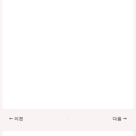
포
이전
다음
스
트