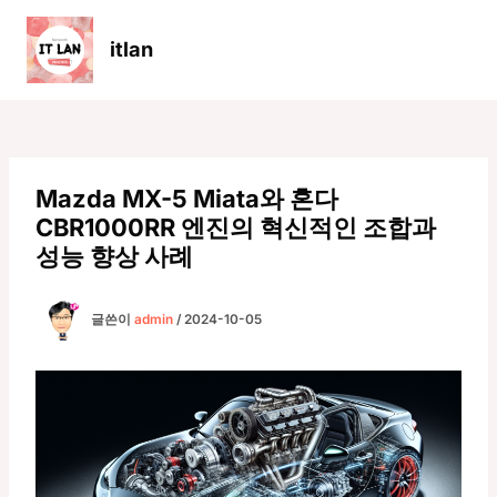
콘
텐
itlan
츠
Main
로
Men
건
너
뛰
기
Mazda MX-5 Miata와 혼다
CBR1000RR 엔진의 혁신적인 조합과
성능 향상 사례
글쓴이
admin
/
2024-10-05