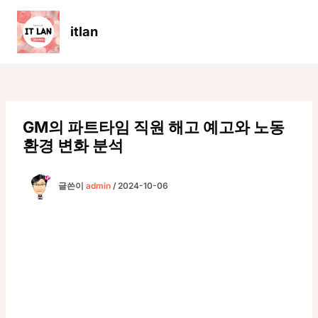
콘
텐
itlan
츠
Main
로
Men
건
너
뛰
기
GM의 파트타임 직원 해고 예고와 노동
환경 변화 분석
글쓴이
admin
/
2024-10-06