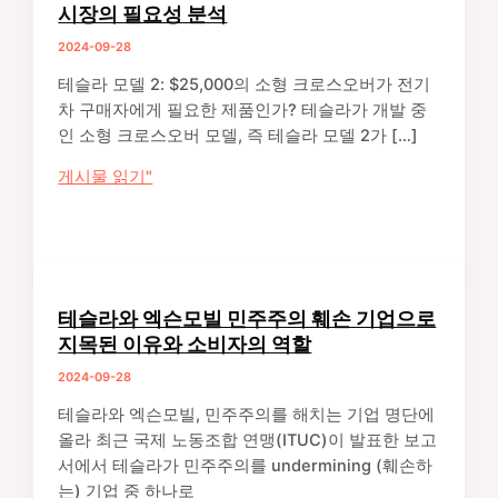
시장의 필요성 분석
2024-09-28
테슬라 모델 2: $25,000의 소형 크로스오버가 전기
차 구매자에게 필요한 제품인가? 테슬라가 개발 중
인 소형 크로스오버 모델, 즉 테슬라 모델 2가 […]
테
게시물 읽기"
슬
라
모
델
2
테슬라와 엑슨모빌 민주주의 훼손 기업으로
출
지목된 이유와 소비자의 역할
시
2024-09-28
가
능
테슬라와 엑슨모빌, 민주주의를 해치는 기업 명단에
성
올라 최근 국제 노동조합 연맹(ITUC)이 발표한 보고
과
서에서 테슬라가 민주주의를 undermining (훼손하
소
는) 기업 중 하나로