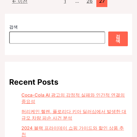
←
이전
1
…
26
27
와
목
스
고
된
트
니
이
페
어
검색
유
이
좌
와
지
검
석
소
색
매
불
비
김
일
자
치
의
사
역
건
할
Recent Posts
과
자
Coca-Cola AI 광고의 감정적 실패와 인간적 연결의
동
중요성
차
품
허리케인 헬렌, 플로리다 키아 딜러십에서 발생한 대
질
규모 차량 파손 사건 분석
관
2024 블랙 프라이데이 쇼핑 가이드와 할인 상품 추
리
천