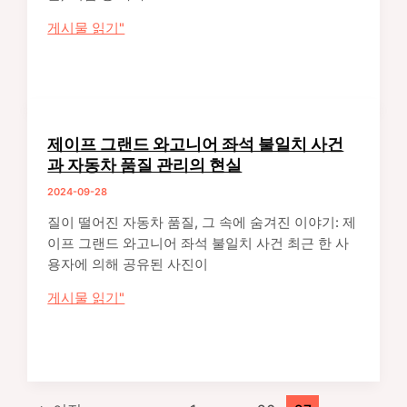
형
테
게시물 읽기"
전
슬
기
라
차
와
시
엑
장
슨
의
제이프 그랜드 와고니어 좌석 불일치 사건
모
필
과 자동차 품질 관리의 현실
빌
요
2024-09-28
민
성
주
분
질이 떨어진 자동차 품질, 그 속에 숨겨진 이야기: 제
주
석
이프 그랜드 와고니어 좌석 불일치 사건 최근 한 사
의
용자에 의해 공유된 사진이
훼
제
게시물 읽기"
손
이
기
프
업
그
으
랜
로
드
지
포