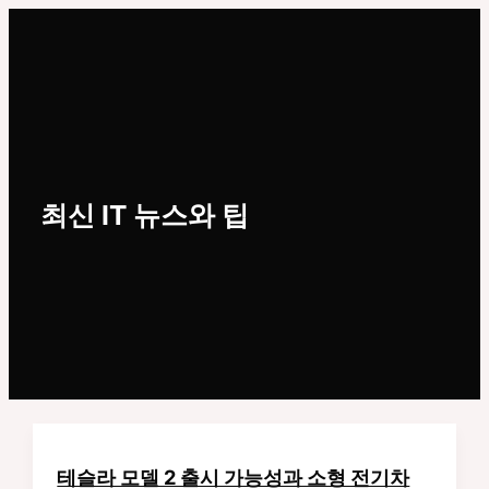
콘
텐
itlan
츠
Main
로
Menu
건
너
뛰
기
최신 IT 뉴스와 팁
테슬라 모델 2 출시 가능성과 소형 전기차