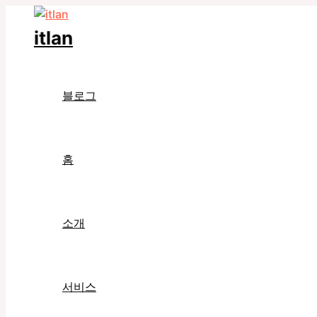
콘
텐
itlan
츠
로
건
블로그
너
뛰
기
홈
소개
서비스