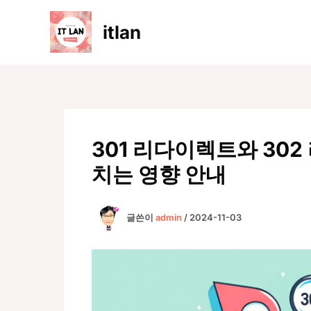
콘
텐
itlan
츠
로
건
너
뛰
기
301 리다이렉트와 30
치는 영향 안내
글쓴이
admin
/
2024-11-03