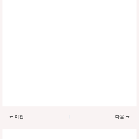
포
이전
다음
스
트
탐