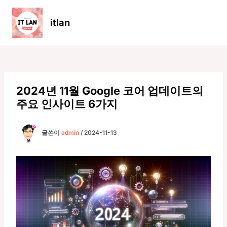
콘
텐
itlan
츠
Main
로
Men
건
너
뛰
기
2024년 11월 Google 코어 업데이트의
주요 인사이트 6가지
글쓴이
admin
/
2024-11-13