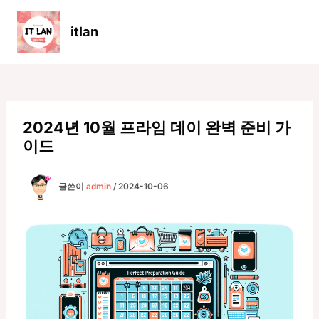
콘
텐
itlan
츠
Main
로
Men
건
너
뛰
기
2024년 10월 프라임 데이 완벽 준비 가
이드
글쓴이
admin
/
2024-10-06