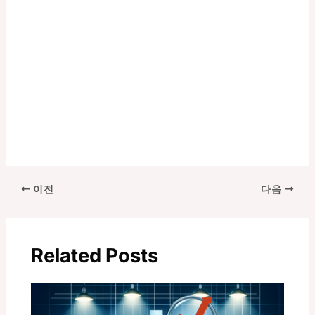
포
이전
다음
스
트
탐
Related Posts
색