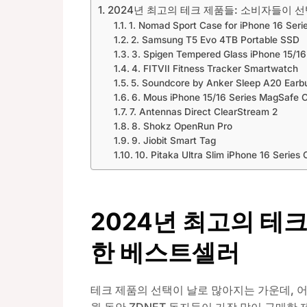
2024년 최고의 테크 제품들: 소비자들이 
1. Nomad Sport Case for iPhone 16 Seri
2. Samsung T5 Evo 4TB Portable SSD
3. Spigen Tempered Glass iPhone 15/16
4. FITVII Fitness Tracker Smartwatch
5. Soundcore by Anker Sleep A20 Earb
6. Mous iPhone 15/16 Series MagSafe 
7. Antennas Direct ClearStream 2
8. Shokz OpenRun Pro
9. Jiobit Smart Tag
10. Pitaka Ultra Slim iPhone 16 Series
2024년 최고의 테
한 베스트셀러
테크 제품의 선택이 날로 많아지는 가운데, 어