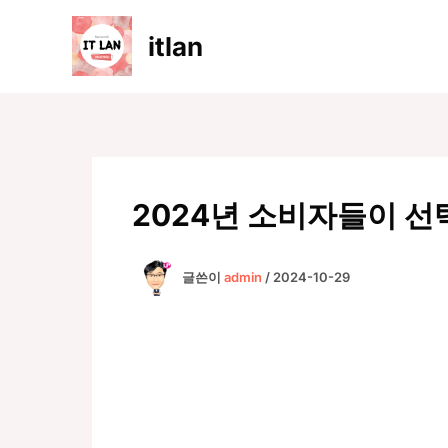
콘
텐
itlan
츠
로
건
너
뛰
기
2024년 소비자들이 선
글쓴이
admin
/
2024-10-29