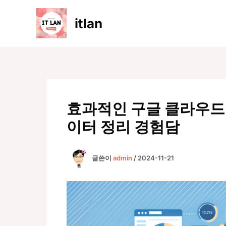
콘
텐
itlan
츠
로
건
너
뛰
기
효과적인 구글 클라우드 
이터 정리 경험담
글쓴이
admin
/
2024-11-21