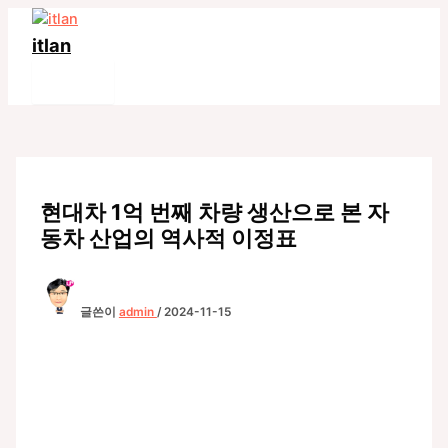
콘
텐
itlan
츠
Main
로
Menu
건
너
뛰
기
현대차 1억 번째 차량 생산으로 본 자
동차 산업의 역사적 이정표
글쓴이
admin
/
2024-11-15