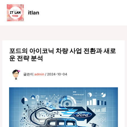
콘
텐
itlan
츠
Main
로
Men
건
너
뛰
기
포드의 아이코닉 차량 사업 전환과 새로
운 전략 분석
글쓴이
admin
/
2024-10-04