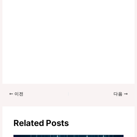
포
이전
다음
스
트
탐
Related Posts
색