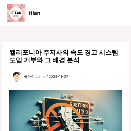
콘
텐
itlan
츠
Main
로
Men
건
너
뛰
기
캘리포니아 주지사의 속도 경고 시스템
도입 거부와 그 배경 분석
글쓴이
admin
/
2024-11-07