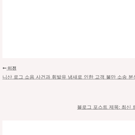
이전
포
스
니산 로그 소음 사건과 휘발유 냄새로 인한 고객 불만 소송 분
트
탐
색
블로그 포스트 제목: 최신