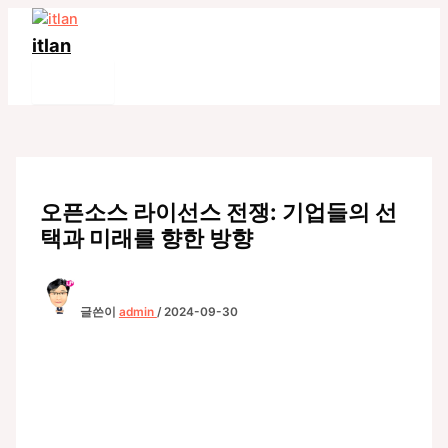
콘
텐
itlan
츠
Main
로
Menu
건
너
뛰
기
오픈소스 라이선스 전쟁: 기업들의 선
택과 미래를 향한 방향
글쓴이
admin
/
2024-09-30