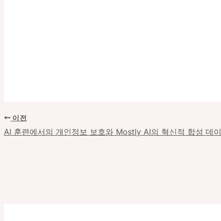
이전
포
스
AI 훈련에서의 개인정보 보호와 Mostly AI의 혁신적 합성 데
트
탐
색