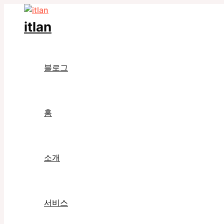
콘
텐
itlan
츠
로
건
블로그
너
뛰
기
홈
소개
서비스