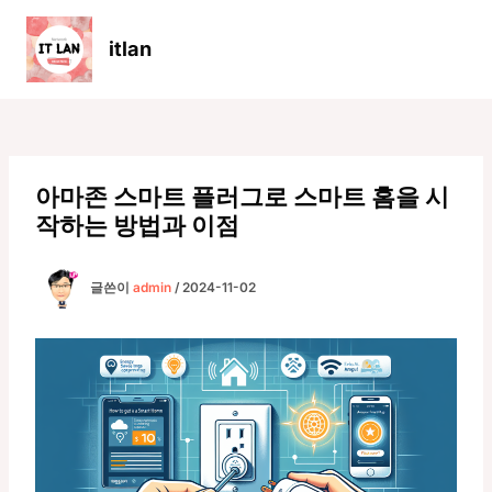
콘
텐
itlan
츠
Main
로
Men
건
너
뛰
기
아마존 스마트 플러그로 스마트 홈을 시
작하는 방법과 이점
글쓴이
admin
/
2024-11-02