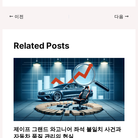
포
이전
다음
스
트
탐
Related Posts
색
제이프 그랜드 와고니어 좌석 불일치 사건과
자동차 품질 관리의 현실