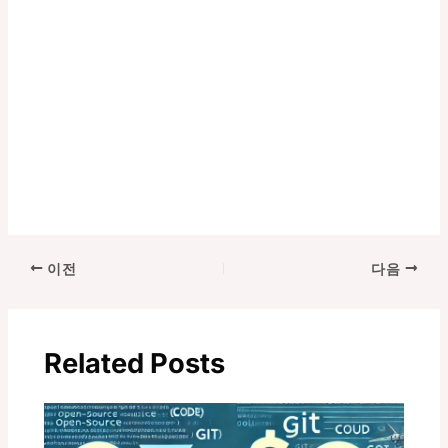
포
이전
다음
스
트
탐
Related Posts
색