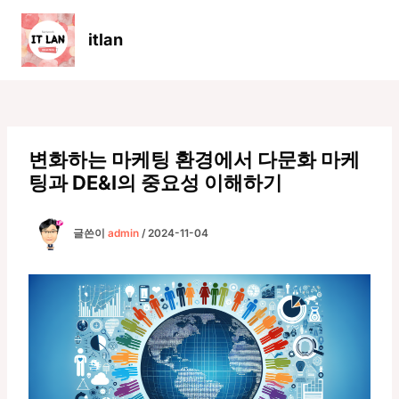
콘
텐
itlan
츠
Main
로
Men
건
너
뛰
기
변화하는 마케팅 환경에서 다문화 마케
팅과 DE&I의 중요성 이해하기
글쓴이
admin
/
2024-11-04