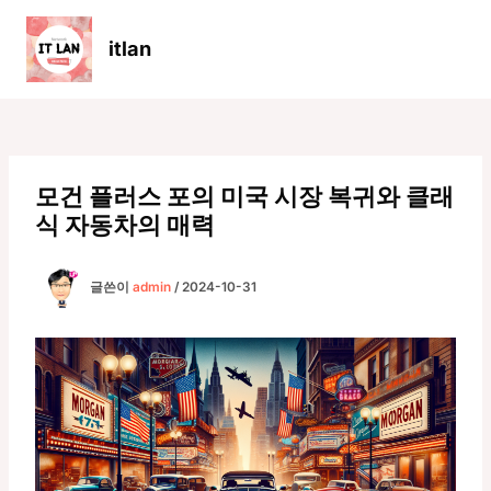
콘
텐
itlan
츠
Main
로
Men
건
너
뛰
기
모건 플러스 포의 미국 시장 복귀와 클래
식 자동차의 매력
글쓴이
admin
/
2024-10-31