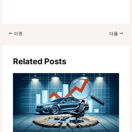
포
이전
다음
스
트
탐
Related Posts
색