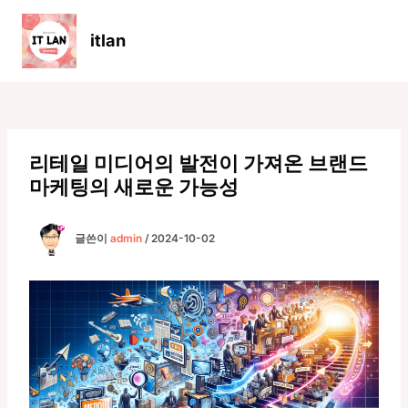
콘
텐
itlan
츠
Main
로
Men
건
너
뛰
기
리테일 미디어의 발전이 가져온 브랜드
마케팅의 새로운 가능성
글쓴이
admin
/
2024-10-02