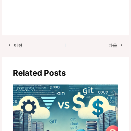
포
이전
다음
스
트
탐
Related Posts
색