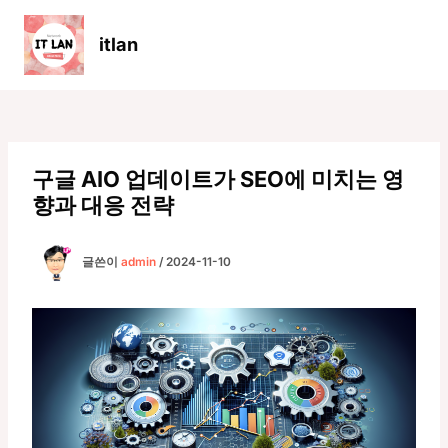
콘
텐
itlan
츠
Main
로
Men
건
너
뛰
기
구글 AIO 업데이트가 SEO에 미치는 영
향과 대응 전략
글쓴이
admin
/
2024-11-10