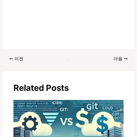
포
이전
다음
스
트
탐
Related Posts
색