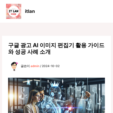
콘
텐
itlan
츠
Main
로
Men
건
너
뛰
기
구글 광고 AI 이미지 편집기 활용 가이드
와 성공 사례 소개
글쓴이
admin
/
2024-10-02