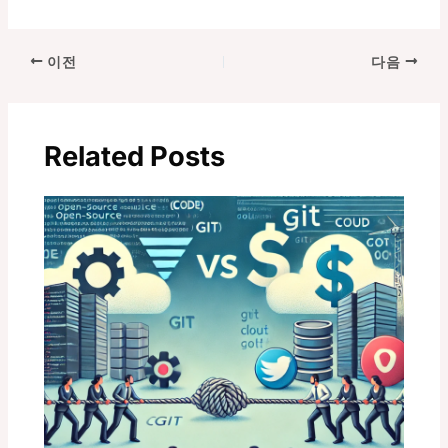
포
이전
다음
스
트
탐
Related Posts
색