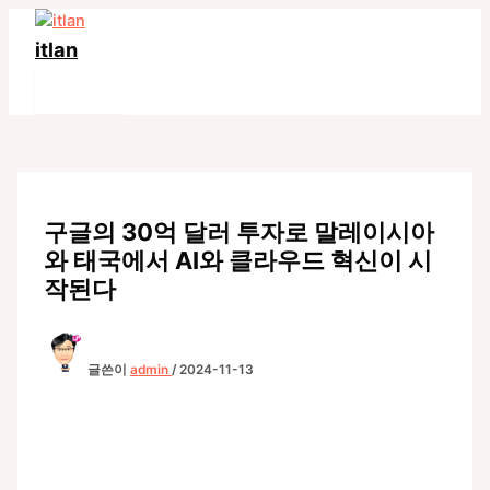
콘
텐
itlan
츠
Main
로
Menu
건
너
뛰
기
구글의 30억 달러 투자로 말레이시아
와 태국에서 AI와 클라우드 혁신이 시
작된다
글쓴이
admin
/
2024-11-13