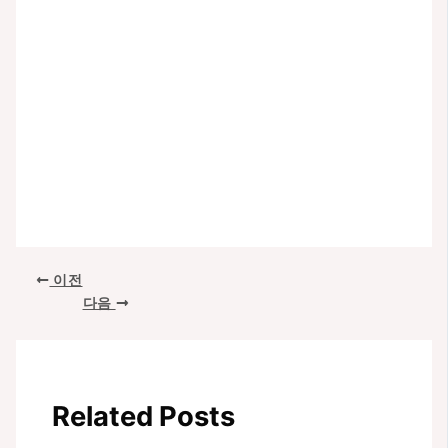
포
이전
스
다음
트
탐
색
Related Posts