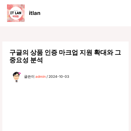
콘
텐
itlan
츠
Main
로
Men
건
너
뛰
기
구글의 상품 인증 마크업 지원 확대와 그
중요성 분석
글쓴이
admin
/
2024-10-03