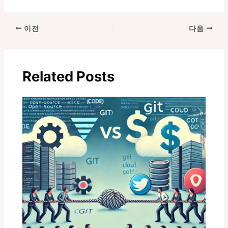
포
이전
다음
스
트
탐
Related Posts
색