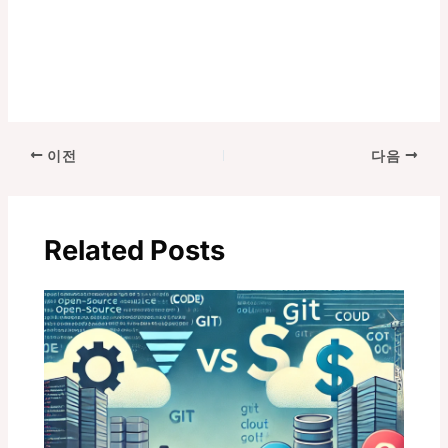
포
이전
다음
스
트
탐
Related Posts
색