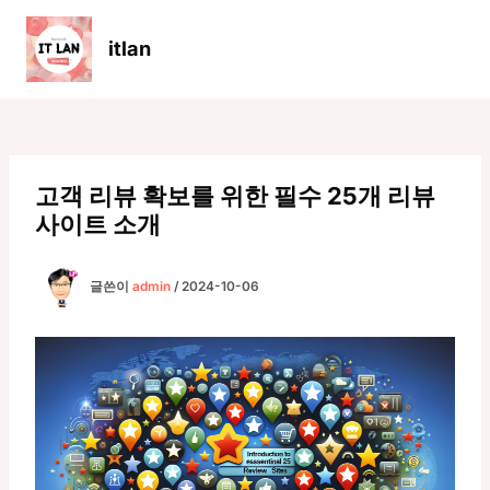
콘
텐
itlan
츠
Main
로
Men
건
너
뛰
기
고객 리뷰 확보를 위한 필수 25개 리뷰
사이트 소개
글쓴이
admin
/
2024-10-06